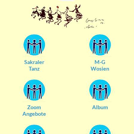
Sakraler
M-G
Tanz
Wosien
Zoom
Album
Angebote